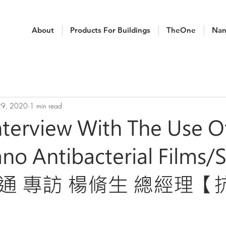
About
Products For Buildings
TheOne
Nan
29, 2020
1 min read
Interview With The Use O
no Antibacterial Films/S
通 專訪 楊脩生 總經理【