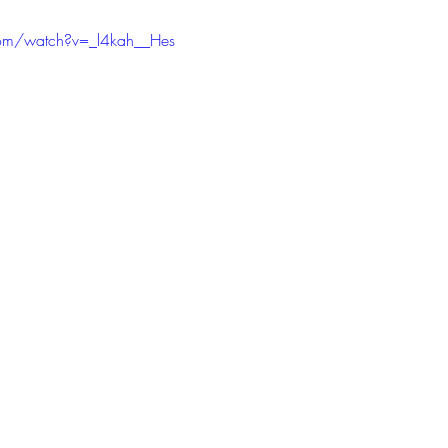
com/watch?v=_l4kah__Hes