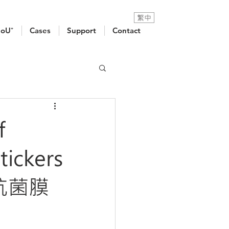
繁中
oU⁺
Cases
Support
Contact
f
tickers
抗菌膜