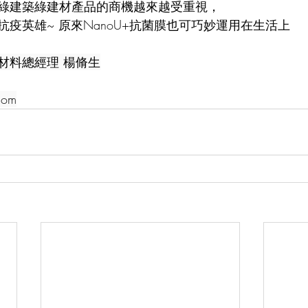
綠建築綠建材產品的商機越來越受重視，
疫英雄~ 原來NanoU+抗菌膜也可巧妙運用在生活上
材料總經理 楊脩生
com