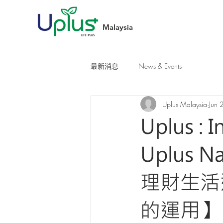
Malaysia
最新消息
News & Events
Uplus Malaysia
Jun 
Uplus : 
Uplus Na
理財生活
的運用】