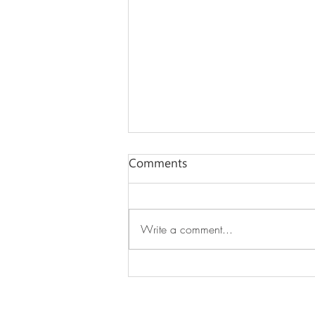
Comments
Write a comment...
Cooler without relying
solely on air-conditioning?
YES, UPLUS!