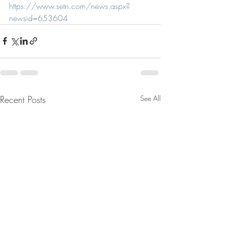
https://www.setn.com/news.aspx?
newsid=653604
Recent Posts
See All