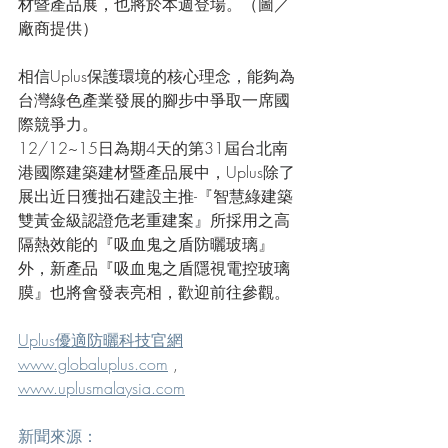
材暨產品展，也將於本週登場。（圖／
廠商提供）
相信Uplus保護環境的核心理念，能夠為
台灣綠色產業發展的腳步中爭取一席國
際競爭力。
12/12~15日為期4天的第31屆台北南
港國際建築建材暨產品展中，Uplus除了
展出近日獲拙石建設主推-『智慧綠建築
雙黃金級認證危老重建案』所採用之高
隔熱效能的『吸血鬼之盾防曬玻璃』
外，新產品『吸血鬼之盾隱視電控玻璃
膜』也將會發表亮相，歡迎前往參觀。
Uplus優適防曬科技官網
www.globaluplus.com
 , 
www.uplusmalaysia.com
新聞來源：