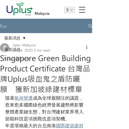
繁中
Malaysia
Post
最新消息
Uplus Malaysia
最新消息
Jun 24, 2020
2 min read
Singapore Green Building
News & Events
Product Certificate 台灣品
牌Uplus吸血鬼之盾防曬
膜 獲新加坡綠建材標章
隨著
氣候變遷
成為全球最關注的議題，
愈來愈多國際綠色經濟發展趨勢將影響
整體產業鏈生態，對台灣建材業界導入
節能科技是項挑戰也是項契機。
年度堪稱最大的台北南港
國際建築建材