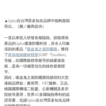
▲Uplus在台灣眾多知名品牌中能夠脫穎
而出。（圖／廠商提供）
一直以來投入研發各種隔熱、節能環保
產品的Uplus優適防曬科技，其令人印象
深刻的產品『
吸血鬼之盾防曬膜
』獲得
了
新加坡綠建材標章
SGBP『Excellent』
等級，此國際級標章嚴苛的綠建築規
範，是為一項備受信任的綠色發展標
竿。
因此，吸血鬼之盾防曬膜陸續得到大型
連鎖品牌如：麥當勞、NET服飾、王品、
桃園國際機場二航廈、公家機關及多所
院校等選用，世界40多國隔熱專利的認
證背書，也讓Uplus在台灣眾多知名品牌
中能夠脫穎而出。